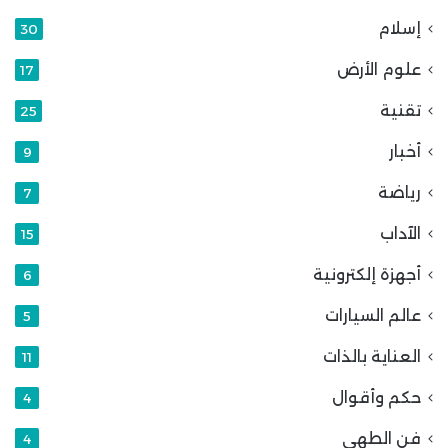
إسلام
30
علوم الأرض
17
تقنية
25
أخبار
9
رياضة
7
الآداب
15
أجهزة إلكترونية
6
عالم السيارات
5
العناية بالذات
11
حكم وأقوال
4
فن الطهي
4