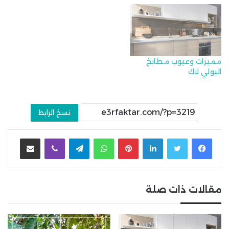
مميزات وعيوب مطابخ
البولي لاك
نسخ الرابط
لينكدإن
بينتيريست
واتساب
تيلقرام
ڤايبر
مشاركة عبر البريد
مقالات ذات صلة