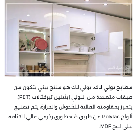
مطابخ بولي لاك.
بولي لاك هو منتج بيئي يتكون من
طبقات متعددة من البولي إيثيلين تيرفثالات (PET)،
يتميز بمقاومته العالية للخدوش والحرارة، يتم تصنيع
ألواح Polylac عن طريق ضغط ورق زخرفي عالي الكثافة
على لوح MDF.