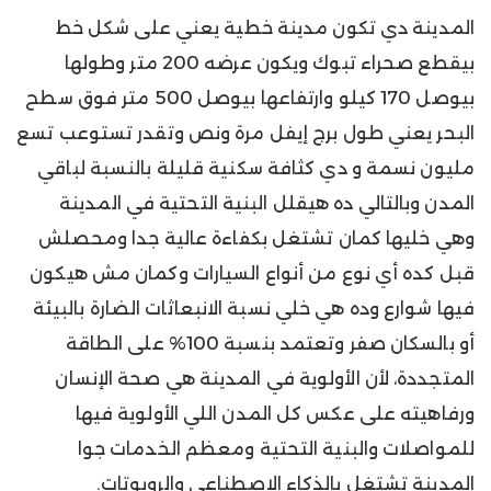
المدينة دي تكون مدينة خطية يعني على شكل خط
بيقطع صحراء تبوك ويكون عرضه 200 متر وطولها
بيوصل 170 كيلو وارتفاعها بيوصل 500 متر فوق سطح
البحر يعني طول برج إيفل مرة ونص وتقدر تستوعب تسع
مليون نسمة و دي كثافة سكنية قليلة بالنسبة لباقي
المدن وبالتالي ده هيقلل البنية التحتية في المدينة
وهي خليها كمان تشتغل بكفاءة عالية جدا ومحصلش
قبل كده أي نوع من أنواع السيارات وكمان مش هيكون
فيها شوارع وده هي خلي نسبة الانبعاثات الضارة بالبيئة
أو بالسكان صفر وتعتمد بنسبة 100% على الطاقة
المتجددة، لأن الأولوية في المدينة هي صحة الإنسان
ورفاهيته على عكس كل المدن اللي الأولوية فيها
للمواصلات والبنية التحتية ومعظم الخدمات جوا
المدينة تشتغل بالذكاء الاصطناعي والروبوتات.