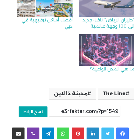
“طيران الرياض” ناقل جديد
أفضل أماكن ترفيهية في
الى 100 وجهة عالمية
دبي
ما هي المدن الواعية؟
The Line
مدينة ذا لاين
نسخ الرابط
لينكدإن
بينتيريست
واتساب
تيلقرام
ڤايبر
مشاركة عبر البريد