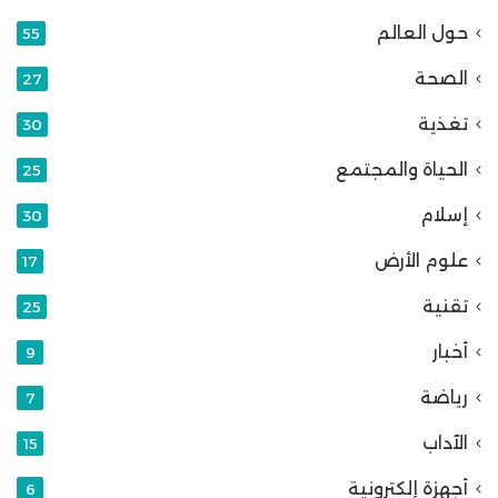
حول العالم
55
الصحة
27
تغذية
30
الحياة والمجتمع
25
إسلام
30
علوم الأرض
17
تقنية
25
أخبار
9
رياضة
7
الآداب
15
أجهزة إلكترونية
6