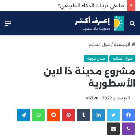
ما هي درجات الذكاء الطبيعي؟
بحث
الق
عن
الرئيسية
/
حول العالم
حول العالم
مدن عربية
مشروع مدينة ذا لاين
الأسطورية
7 ديسمبر، 2022
467
لينكدإن
بينتيريست
واتساب
تيلقرام
ڤايبر
مشاركة عبر البريد