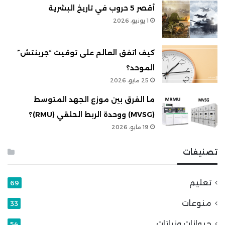
أقصر 5 حروب في تاريخ البشرية
1 يونيو، 2026
كيف اتفق العالم على توقيت “جرينتش”
الموحد؟
25 مايو، 2026
ما الفرق بين موزع الجهد المتوسط
(MVSG) ووحدة الربط الحلقي (RMU)؟
19 مايو، 2026
تصنيفات
تعليم
69
منوعات
33
حيوانات ونباتات
54