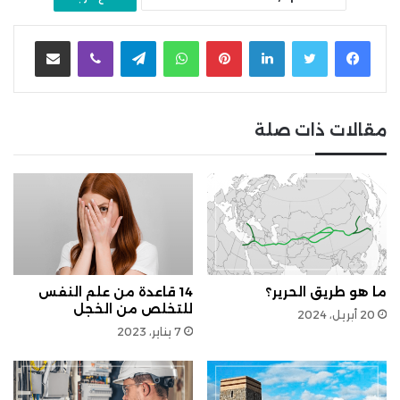
لينكدإن
بينتيريست
واتساب
تيلقرام
ڤايبر
مشاركة عبر البريد
مقالات ذات صلة
ما هو طريق الحرير؟
14 قاعدة من علم النفس
للتخلص من الخجل
20 أبريل، 2024
7 يناير، 2023