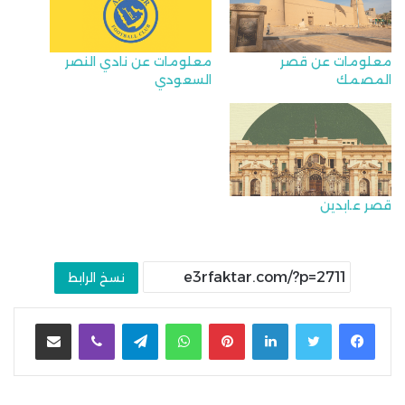
معلومات عن قصر
معلومات عن نادي النصر
المصمك
السعودي
قصر عابدين
نسخ الرابط
لينكدإن
بينتيريست
واتساب
تيلقرام
ڤايبر
مشاركة عبر البريد