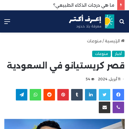
ما هي درجات الذكاء الطبيعي؟
بحث
الق
عن
الرئيسية
/
منوعات
أخبار
منوعات
قصر كريستيانو في السعودية
11 أبريل، 2024
54
لينكدإن
بينتيريست
واتساب
تيلقرام
ڤايبر
مشاركة عبر البريد