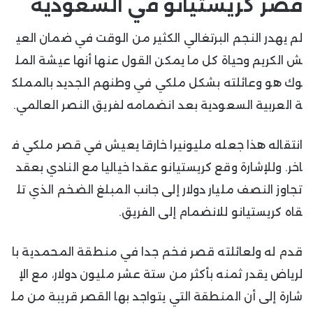
قصر كريستيانو في السعودية
لم يهدر النجم البرتغالي الكثير من الوقت في ضمان العي
ش الكريم وحياة كل ما يمكن القول عنها أنها عيشة المل
وك هو وعائلته بشكل ملكي في وطنهم الجديد بالمملك
ة العربية السعودية بعد انضمامه لفريق النصر العالمي.
انتقاله هذا جعله مليونيرا خارقا يعيش في قصر ملكي ف
اخر. وللإشارة وقع كريستيانو عقدا خياليا مع النادي بعقد
تجاوز النصف مليار دولار إلى جانب المبلغ الضخم الذي تل
قاه كريستيانو للانضمام إلى الفريق.
قدم له ولعائلته قصر فخم جدا في منطقة المحمدية با
لرياض يقدر ثمنه بأكثر من ستة عشر مليون دولار، مع الإ
شارة إلى أن المنطقة التي يتواجد بها القصر قريبة من مل