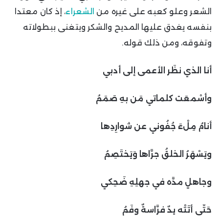
الشعر وعلو كعبه على غيره من
الشعراء
، إذ كان معتدا
بنفسه يغدق عليها المديح والشكر ويتغنى ببطولاته
وتفوقه، ومن ذلك قوله.
أنا الذي نظَر الأعمى إلى أدبي
وأسْمعَت كلماتي مَن بهِ صَمَمُ
أنامُ مِلْءَ جُفُوني عن شوارِدِها
ويَسْهَرُ الخلقُ جرَّاها وَيَختَصِمُ
وجاهلٍ مدَّه في جهلِهِ ضَحِكي
حَتّى أتَتْه يدٌ فرَّاسةٌ وفَمُ