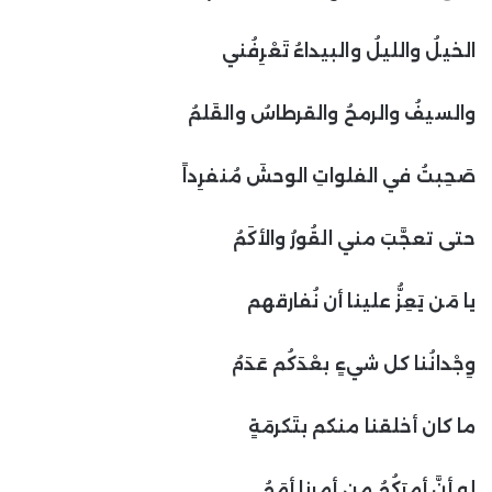
الخيلُ والليلُ والبيداءُ تَعْرِفُني
والسيفُ والرمحُ والقرطاسُ والقَلمُ
صَحِبتُ في الفلواتِ الوحشَ مُنفرِداً
حتى تعجَّبَ مني القُورُ والأكَمُ
يا مَن يَعِزُّ علينا أن نُفارقهم
وِجْدانُنا كل شيءٍ بعْدَكُم عَدَمُ
ما كان أخلقنا منكم بتَكرمَةٍ
لو أنَّ أمرَكُمُ مِن أمرِنا أمَمُ