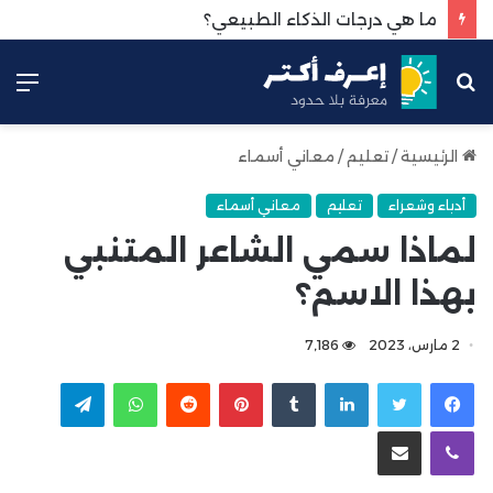
ما هي درجات الذكاء الطبيعي؟
بحث
الق
عن
الرئيسية
/
تعليم
/
معاني أسماء
أدباء وشعراء
تعليم
معاني أسماء
لماذا سمي الشاعر المتنبي
بهذا الاسم؟
2 مارس، 2023
7٬186
لينكدإن
بينتيريست
واتساب
تيلقرام
ڤايبر
مشاركة عبر البريد