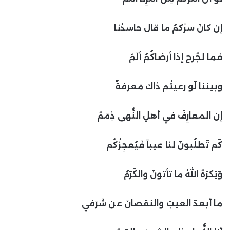
إن كانَ سرَّكمُ ما قال حاسدُنا
فما لجُرح إذا أرضاكُمُ ألَمُ
وبيننا لَو رعيتُم ذاك مَعرفةٌ
إن المعارِفَ في أهلِ النُّهى ذِمَمُ
كَم تَطلُبونَ لنا عيباً فَيُعجِزُكُم
وَيَكرَهُ اللهُ ما تأتونَ والكَرَمُ
ما أبعدَ العيبَ وَالنقصانَ عن شَرَفي