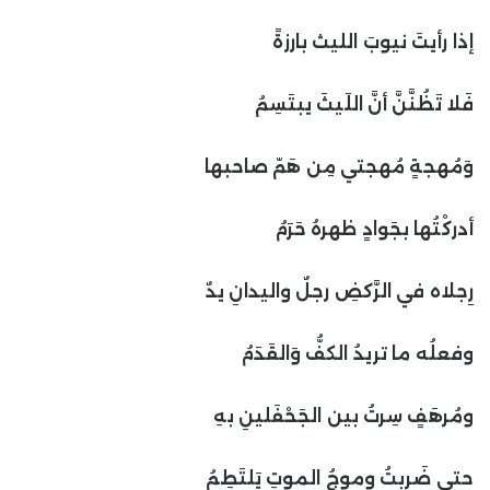
إذا رأيتَ نيوبَ الليث بارزةً
فَلا تَظُنَّنَّ أنَّ اللَيثَ يبتَسِمُ
وَمُهجةٍ مُهجتي مِن هَمّ صاحبها
أدركْتُها بجَوادٍ ظهرهُ حَرَمُ
رِجلاه في الرَّكضِ رجلٌ واليدانِ يدٌ
وفعلُه ما تريدُ الكفُّ وَالقَدَمُ
ومُرهَفٍ سِرتُ بين الجَحْفَلينِ بهِ
حتى ضَربتُ وموجُ الموتِ يَلتَطِمُ