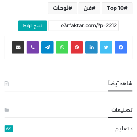
Top 10
فن
لوحات
نسخ الرابط
لينكدإن
بينتيريست
واتساب
تيلقرام
ڤايبر
مشاركة عبر البريد
شاهد أيضاً
تصنيفات
تعليم
69