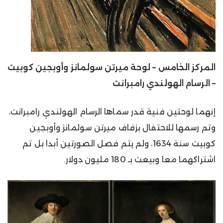
المركز الخامس – لوحة ميرتن سولمانز وأوبجين كوبيت
– الرسام الهولندي رامبرانت
إنهما لوحتين فنية قدر سماها الرسام الهولندي رامبرانت،
وتم رسمها للاحتفال بزفاف ميرتن سولمانز وأوبجين
كوبيت سنة 1634، ولم يتم فصل الصورتين أبدا بل تم
اشتراكهما معا وبيعت بـ 180 مليون دولار.