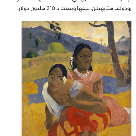
رودولف ستايهيلن، بيعها وبيعت بـ 210 مليون دولار.