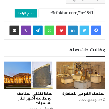
نسخ الرابط
لينكدإن
بينتيريست
واتساب
تيلقرام
ڤايبر
مشاركة عبر البريد
مقالات ذات صلة
المتحف القومى للحضارة
لماذا تقتني المتاحف
البريطانية أشهر الآثار
27 نوفمبر، 2022
العالمية؟