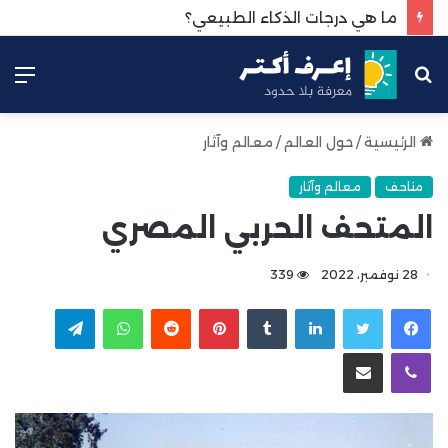
ما هي درجات الذكاء الطبيعي؟
بحث
الق
عن
الرئيسية
/
حول العالم
/
معالم وآثار
متاحف
معالم وآثار
المتحف الحربي المصري
28 نوفمبر، 2022
339
لينكدإن
بينتيريست
واتساب
تيلقرام
ڤايبر
مشاركة عبر البريد