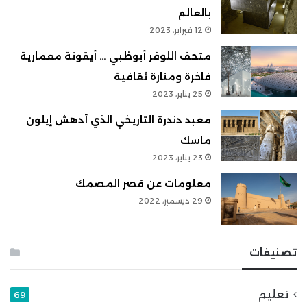
بالعالم
12 فبراير، 2023
متحف اللوفر أبوظبي … أيقونة معمارية
فاخرة ومنارة ثقافية
25 يناير، 2023
معبد دندرة التاريخي الذي أدهش إيلون
ماسك
23 يناير، 2023
معلومات عن قصر المصمك
29 ديسمبر، 2022
تصنيفات
تعليم
69